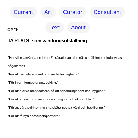
Current
Art
Curator
Consultant
Text
About
TA PLATS! som vandringsutställning
”Hur vill ni använda projektet?” frågade jag alltid när utställningen skulle visas
någonstans.
”För att bemöta ensamkommande flyktingbarn.”
”För intern kompetensutveckling.”
”För att stärka människorna på ett behandlingshem här i bygden.”
”För att knyta samman stadens fattigare och rikare delar.”
”För att våra politiker inte ska skära ned på vård och habilitering.”
”För att få nya samarbetspartners.”